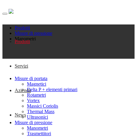
Prodotti
Misure di pressione
Manometri
Prodotti
Servizi
Misure di portata
Magnetici
Delta P + elementi primari
Azienda
Rotametri
Vortex
Massici Coriolis
Thermal Mass
News
Ultrasonici
Misure di pressione
Manometri
Trasmettitori