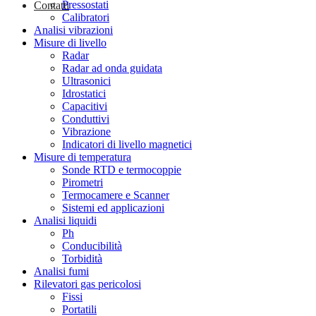
Pressostati
Contatti
Calibratori
Analisi vibrazioni
Misure di livello
Radar
Radar ad onda guidata
Ultrasonici
Idrostatici
Capacitivi
Conduttivi
Vibrazione
Indicatori di livello magnetici
Misure di temperatura
Sonde RTD e termocoppie
Pirometri
Termocamere e Scanner
Sistemi ed applicazioni
Analisi liquidi
Ph
Conducibilità
Torbidità
Analisi fumi
Rilevatori gas pericolosi
Fissi
Portatili